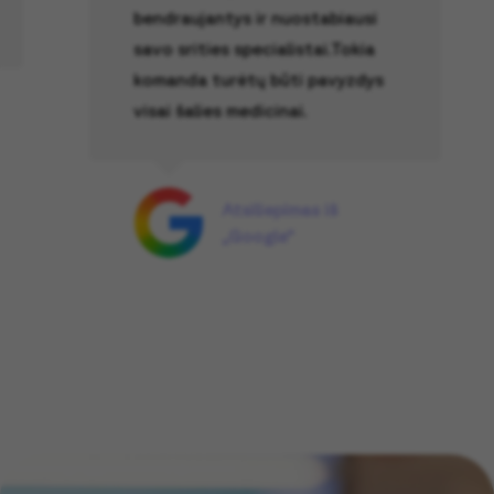
bendraujantys ir nuostabiausi
savo srities specialistai.Tokia
komanda turėtų būti pavyzdys
visai šalies medicinai.
Atsiliepimas iš
„Google“