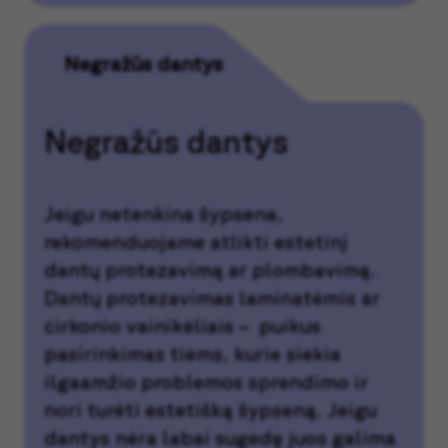
Negražūs dantys
Negražūs dantys
Jeigu netenkina šypsena,
rekomenduojame atlikti estetinį
dantų protezavimą ar plombavimą.
Dantų protezavimas laminatėmis ar
cirkonio vainikėliais – puikus
pasirinkimas tiems, kurie siekia
ilgaamžio problemos sprendimo ir
nori turėti estetišką šypseną. Jeigu
dantys nėra labai sugedę juos galima