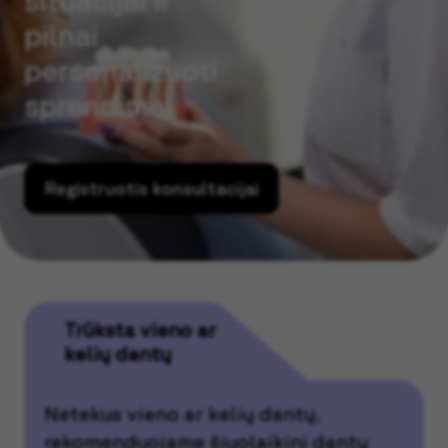
pilnai
personalizuoti
sprendimai
Registruotis konsultacijai
Trūksta vieno ar
kelių dantų
Netekus vieno ar kelių dantų,
rekomenduojame šiuolaikinį dantų