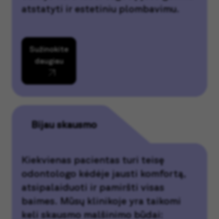
atstatyti ir estetiniu plombavimu.
Sužinokite
daugiau
Bijau skausmo
Kiekvienas pacientas turi teisę
odontologo kėdėje jausti komfortą,
atsipalaiduoti ir pamiršti visas
baimes. Mūsų klinikoje yra taikomi
keli skausmo malšinimo būdai: