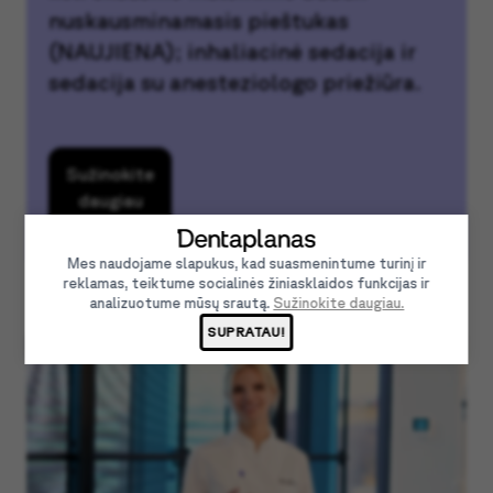
nuskausminamasis pieštukas
(NAUJIENA); inhaliacinė sedacija ir
sedacija su anesteziologo priežiūra.
Sužinokite
daugiau
Mes naudojame slapukus, kad suasmenintume turinį ir
reklamas, teiktume socialinės žiniasklaidos funkcijas ir
analizuotume mūsų srautą.
Sužinokite daugiau.
SUPRATAU!