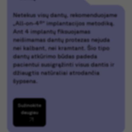
Netekus visų dantų, rekomenduojame
„All-on-4®“ implantacijos metodiką.
Ant 4 implantų fiksuojamas
neišimamas dantų protezas nejuda
nei kalbant, nei kramtant. Šio tipo
dantų atkūrimo būdas padeda
pacientui susigrąžinti visus dantis ir
džiaugtis natūraliai atrodančia
šypsena.
Sužinokite
daugiau