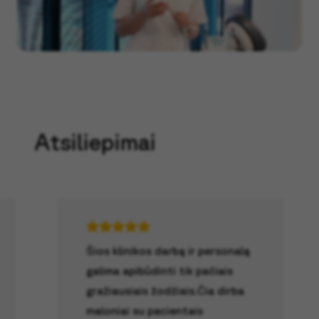
Atsiliepimai
Šios klinikos darbą ir personalą
galima apibūdinti tik pačiais
gražiausiais žodžiais.Čia dirba
maloniai su pacientais