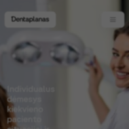
Individualus
dėmesys
kiekvieno
paciento
situacijai ir