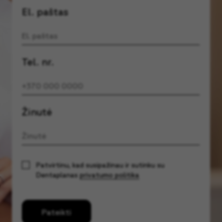
El. paštas
Tel. nr.
Žinutė
Patvirtinu, kad susipažinau ir sutinku su
Dentaplanas
privatumo politika
Pateikti