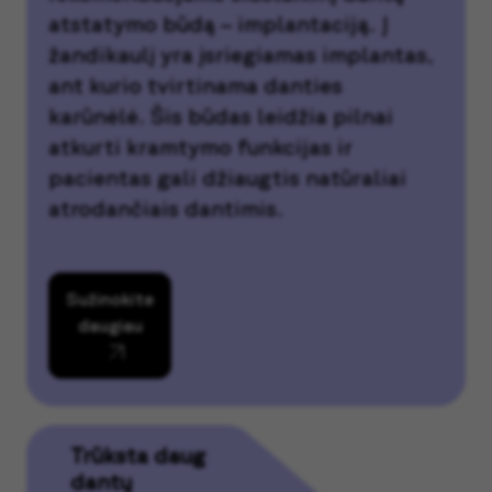
atstatymo būdą – implantaciją. Į
žandikaulį yra įsriegiamas implantas,
ant kurio tvirtinama danties
karūnėlė. Šis būdas leidžia pilnai
atkurti kramtymo funkcijas ir
pacientas gali džiaugtis natūraliai
atrodančiais dantimis.
Sužinokite
daugiau
Trūksta daug
dantų