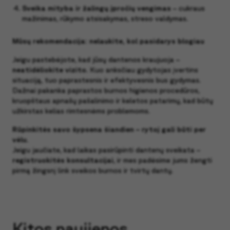
Sveika mityba ir žalingų įpročių vengimas
– cukraus
mažinimas, rūkymo atsisakymas, streso valdymas.
Mūsų rekomendacija: nelaukite, kol pasidarys blogiau
Jeigu pastebėjote, kad jūsų dantenos kraujuoja –
neatidėliokite vizito
. Kuo anksčiau gydytojas įvertins
situaciją, tuo paprastesnis ir efektyvesnis bus gydymas.
Dažnai pakanka paprastos burnos higienos procedūros,
kruopštaus apnašų pašalinimo ir keletos patarimų, kad būtų
užkirstas kelias rimtesnėms problemoms.
Rūpinkitės savo šypsena šiandien – rytoj gali būti per
vėlu.
Jeigu jaučiate, kad laikas pasirūpinti dantenų sveikata –
registruokitės konsultacijai
, ir mes padėsime jums žengti
pirmą žingsnį link sveikos burnos ir tvirtų dantų.
Kitos naujienos