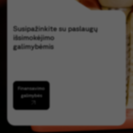
Susipažinkite su paslaugų
išsimokėjimo
galimybėmis
Finansavimo
galimybės