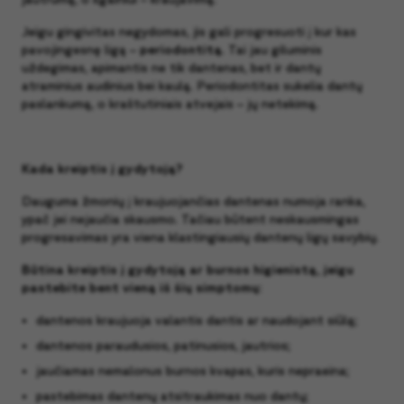
Jeigu gingivitas negydomas, jis gali progresuoti į kur kas
pavojingesnę ligą –
periodontitą
. Tai jau giluminis
uždegimas, apimantis ne tik dantenas, bet ir dantų
atraminius audinius bei kaulą. Periodontitas sukelia dantų
paslankumą, o kraštutiniais atvejais – jų netekimą.
Kada kreiptis į gydytoją?
Dauguma žmonių į kraujuojančias dantenas numoja ranka,
ypač jei nejaučia skausmo. Tačiau būtent neskausmingas
progresavimas yra viena klastingiausių dantenų ligų savybių.
Būtina kreiptis į gydytoją ar burnos higienistą, jeigu
pastebite bent vieną iš šių simptomų:
dantenos kraujuoja valantis dantis ar naudojant siūlą;
dantenos paraudusios, patinusios, jautrios;
jaučiamas nemalonus burnos kvapas, kuris nepraeina;
pastebimas dantenų atsitraukimas nuo dantų;