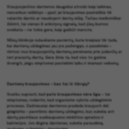
Kraujuojančios dantenos daugeliui atrodo kaip laikinas,
nesvarbus reiškinys – ypač jei kraujavimas pasireiškia tik
valantis dantis ar naudojant dantų siūlą. Tačiau mediciniškai
žiūrint, tai vienas iš ankstyvų signalų, kad jūsų burnos
sveikata – ne tokia gera, kaip galbūt manote.
Mūsų klinikoje sulaukiame pacientų, kurie kreipiasi tik tada,
kai dantenų uždegimas jau yra pažengęs, o pasekmės –
rimtos: nuo kraujuojančių dantenų pereinama prie judančių ar
net prarastų dantų. Gera žinia ta, kad viso to galima
išvengti, jeigu simptomai pastebimi laiku ir imamasi veiksmų.
Dantenų kraujavimas – kas tai iš tikrųjų?
Svarbu suprasti, kad
pats kraujavimas nėra liga
– tai
simptomas, rodantis, kad organizme vyksta uždegiminis
procesas. Dažniausiai dantenos pradeda kraujuoti dėl
gingivito
– paviršinio dantenų uždegimo, kurį sukelia ant
dantų paviršiaus susikaupusios minkštos apnašos ir
bakterijos. Jos dirgina dantenas, sukelia paraudimą,
jautrumą, o ilgainiui – kraujavimą.