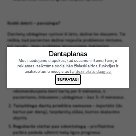
Kodėl delsti – pavojinga?
Dantenų uždegimas vystosi iš lėto, dažnai be skausmo. Tai
reiškia, kad pacientas dažnai nejaučia problemos rimtumo,
kol nevėlu. Jeigu problema ignoruojama, bakterijos
prasiskverbia giliau į dantenas ir net kaulą.
Mes naudojame slapukus, kad suasmenintume turinį ir
Kaip išvengti dantenų kraujavimo?
reklamas, teiktume socialinės žiniasklaidos funkcijas ir
analizuotume mūsų srautą.
Sužinokite daugiau.
Prevencija – pati geriausia gydymo forma.
Tam svarbu:
SUPRATAU!
Reguliari profesionali burnos higiena
–
rekomenduojama bent kartą per 6 mėnesius, o
pacientams, linkusiems į uždegimus – kas 3–4 mėnesius.
Taisyklinga dantų priežiūra namuose
– šepetėlis (du
kartus per dieną), tarpdančių siūlas, burnos skalavimo
skystis.
Reguliarūs vizitai pas odontologą
– profilaktinė
patikra padeda užkirsti kelią ligos progresui.