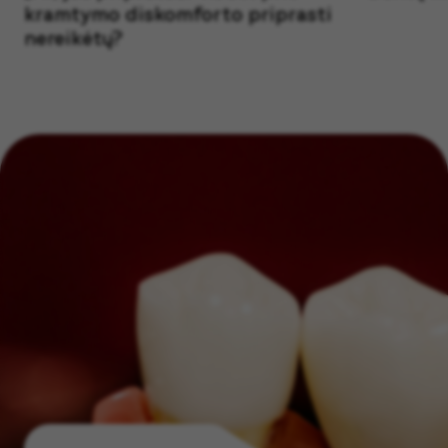
kramtymo diskomforto priprasti
nereikėtų?