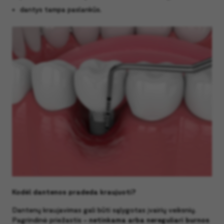
dantys tampa paslankūs.
Kodėl dantenos pradeda kraujuoti?
Dantenų kraujavimas gali būti sąlygotas įvairių veiksnių.
Pagrindinė priežastis –
netinkama arba nereguliari burnos