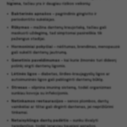
higiena
, tačiau yra ir daugiau rizikos veiksnių:
Bakterinės apnašos
– pagrindinis gingivito ir
periodontito sukėlėjas.
Rūkymas
– mažina dantenų kraujotaką, tačiau gali
maskuoti uždegimą, tad simptomai pasireiškia tik
pažengus stadijai.
Hormoniniai pokyčiai
– nėštumas, brendimas, menopauzė
gali sukelti dantenų jautrumą.
Genetinis paveldimumas
– kai kurie žmonės turi didesnį
polinkį sirgti dantenų ligomis.
Lėtinės ligos
– diabetas, širdies-kraujagyslių ligos ar
autoimuninės ligos gali pabloginti dantenų būklę.
Stresas
– silpnina imuninę sistemą, todėl organizmas
sunkiau kovoja su infekcijomis.
Netinkamos restauracijos
– senos plombos, dantų
vainikėliai ar tiltai gali dirginti dantenas, jei neprižiūrimi
tinkamai.
Netaisyklinga dantų padėtis
– sunku išvalyti
tarpdančius, todėl lengviau kaupiasi apnašos.