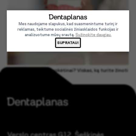
Mes naudojame slapukus, kad suasmenintume turinį ir
reklamas, teiktume socialinės žiniasklaidos funkcijas ir
analizuotume mūsų srautą.
Sužinokite daugiau.
SUPRATAU!
Dantų taisymas išsimokėtinai? Viskas, ką turite žinoti
Verslo centras G12, Šeškinės