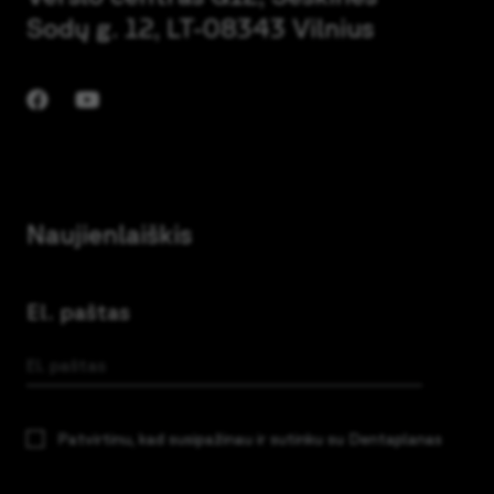
Sodų g. 12, LT-08343 Vilnius
Naujienlaiškis
El. paštas
Patvirtinu, kad susipažinau ir sutinku su Dentaplanas
privatumo politika