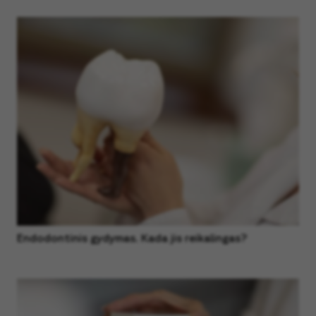
Endodontinis gydymas. Kada jis reikalingas?