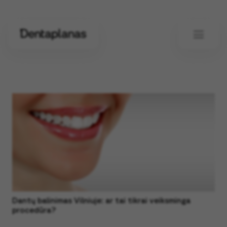
Dantų balinimas Vilniuje: ar tai tikrai veiksminga
procedūra?